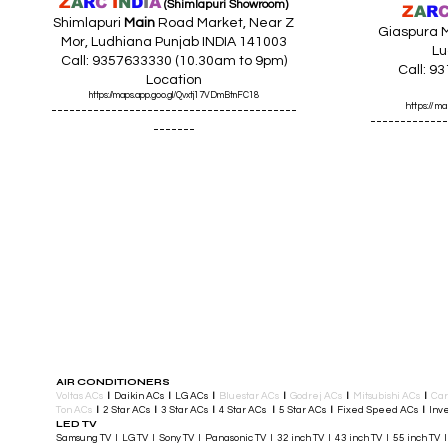
Z
A
R
C
I
N
D
I
A
(Shimlapuri Showroom)
Z
A
R
Shimlapuri
Main
Road Market, Near Z
Giaspura M
Mor, Ludhiana Punjab INDIA 141003
Lu
Call: 9357633330 (10.30am to 9pm)
Call: 9
Location
https://maps.app.goo.gl/Qvxtj17VDmBtnFC18
https://
-----------------------------------------
-------------
-------
AIR CONDITIONERS
Voltas ACs
I
Daikin ACs
I
LG ACs
I
Bluestar ACs
I
Godrej ACs
I
Mitsubishi ACs
I
Car
Ton ACs
​
I
2 Star ACs
I
3 Star ACs
I
4 Star ACs
I
5 Star ACs
I
Fixed Speed ACs
I
Inve
LED TV
Samsung TV I LG TV I Sony TV I Panasonic TV​ I 32 inch TV I 43 inch TV I 55 inch TV 