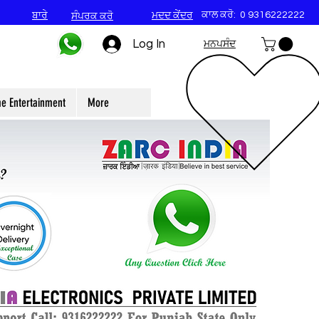
ਕਾਲ ਕਰੋ:
0 9316222222
ਬਾਰੇ
ਮਦਦ ਕੇਂਦਰ
ਸੰਪਰਕ ਕਰੋ
Log In
ਮਨਪਸੰਦ
e Entertainment
More