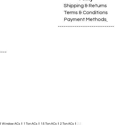
Shipping & Returns
Terms & Conditions
Payment Methods
------------------------------
----
I
Window ACs
I
1 Ton ACs
I
1.5 Ton ACs
​
I
2 Ton ACs
I
2.2