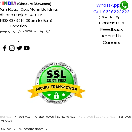
C
I
N
D
I
A
(Giaspura Showroom)
WhatsApp
ain Road, Opp. Mann Building,
Call: 9316222222
dhiana Punjab 141016
(10am to 10pm)
316333338 (10.30am to 9pm)
Contact Us
Location
Feedback
maps.app.goo.gl/gVEm9W9awqLXqcnQ7
About Us
----------------------------------
-
Careers
--------------------------
rier ACs
I
Hitachi ACs
I
Panasonic ACs
I
Samsung ACs
I
Haier ACs
I
Ogeneral ACs
I
Split ACs
rter ACs​
I 65 inch TV I 75 inch and above TV