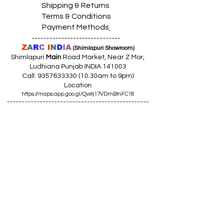
Shipping & Returns
Terms & Conditions
Payment Methods
------------------------------
Z
A
R
C
I
N
D
I
A
(Shimlapuri Showroom)
Shimlapuri
Main
Road Market, Near Z Mor,
Ludhiana Punjab INDIA 141003
Call:
9357633330 (10
.30am to 9pm)
Location
https://maps.app.goo.gl/Qvxtj17VDmBtnFC18
------------------------------------------------
Z
A
R
C
I
N
D
I
A
(Giaspura Showroom)
Giaspura Main Road, Opp. Mann Building,
Ludhiana Punjab 141016
Call:
9316333338 (10
.30am to 9pm)
Location
https://maps.app.goo.gl/gVEm9W9awqLXqcnQ7
------------------------------------------------
Z
A
R
C
I
N
DI
A
(Raikot Showroom)
Opp. Talaab Mandir Gate, Johlan Link Rd,
Near Committee Bazaar,
Rikot, Dist. Ludhiana Punjab 141109
Call: 9316942555 (10.30am to 8pm)