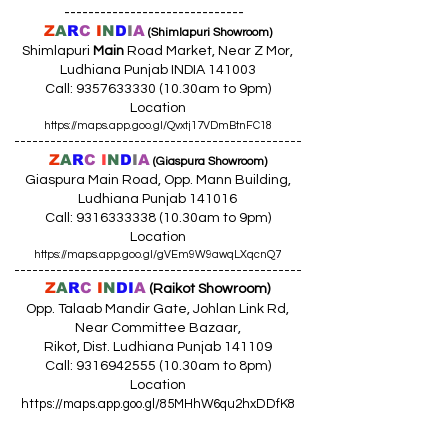
------------------------------
Z
A
R
C
I
N
D
I
A
(Shimlapuri Showroom)
Shimlapuri
Main
Road Market, Near Z Mor,
Ludhiana Punjab INDIA 141003
Call:
9357633330 (10
.30am to 9pm)
Location
https://maps.app.goo.gl/Qvxtj17VDmBtnFC18
------------------------------------------------
Z
A
R
C
I
N
D
I
A
(Giaspura Showroom)
Giaspura Main Road, Opp. Mann Building,
Ludhiana Punjab 141016
Call:
9316333338 (10
.30am to 9pm)
Location
https://maps.app.goo.gl/gVEm9W9awqLXqcnQ7
------------------------------------------------
Z
A
R
C
I
N
DI
A
(Raikot Showroom)
Opp. Talaab Mandir Gate, Johlan Link Rd,
Near Committee Bazaar,
Rikot, Dist. Ludhiana Punjab 141109
Call: 9316942555 (10.30am to 8pm)
Location
https://maps.app.goo.gl/85MHhW6qu2hxDDfK8
------------------------------------------------
Z
A
R
C
I
N
D
I
A
(Amloh Showroom
)