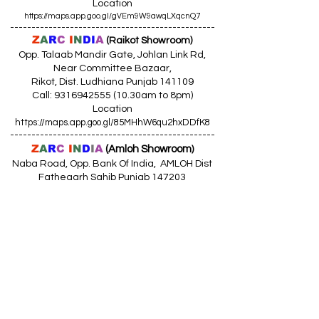
Location
https://maps.app.goo.gl/gVEm9W9awqLXqcnQ7
------------------------------------------------
Z
A
R
C
I
N
DI
A
(Raikot Showroom)
Opp. Talaab Mandir Gate, Johlan Link Rd,
Near Committee Bazaar,
Rikot, Dist. Ludhiana Punjab 141109
Call: 9316942555 (10.30am to 8pm)
Location
https://maps.app.goo.gl/85MHhW6qu2hxDDfK8
------------------------------------------------
Z
A
R
C
I
N
D
I
A
(Amloh Showroom
)
Naba Road, Opp. Bank Of India, AMLOH Dist
Fathegarh Sahib Punjab 147203
Call: 9317773330 (10.30am to 8pm)
Location
https://maps.app.goo.gl/QoaxACNGHAbkNkj77
------------------------------------------------
Z
A
R
C
I
N
D
I
A
(Goraya Showroom
)
G.T. Road, Jalandhar Side, Punjab 144409
Call: 8759000036 (10.30am to 8pm)
Location
https://maps.app.goo.gl/RxLuATsYJBVMheX87
------------------------------------------------