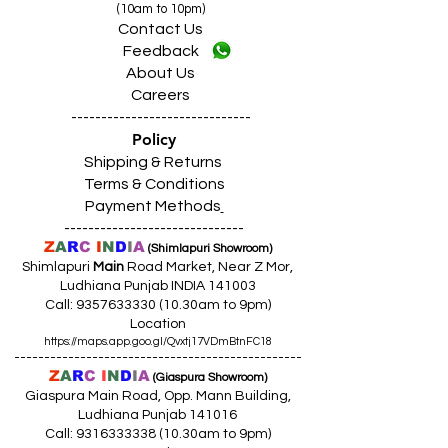
(10am to 10pm)
Contact Us
Feedback
About Us
Careers
------------------------------
Policy
Shipping & Returns
Terms & Conditions
Payment Methods
------------------------------
Z
A
R
C
I
N
D
I
A
(Shimlapuri Showroom)
Shimlapuri
Main
Road Market, Near Z Mor,
Ludhiana Punjab INDIA 141003
Call:
9357633330 (10
.30am to 9pm)
Location
https://maps.app.goo.gl/Qvxtj17VDmBtnFC18
------------------------------------------------
Z
A
R
C
I
N
D
I
A
(Giaspura Showroom)
Giaspura Main Road, Opp. Mann Building,
Ludhiana Punjab 141016
Call:
9316333338 (10
.30am to 9pm)