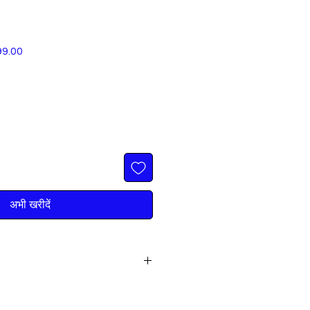
बिक्री
99.00
मूल्य
अभी खरीदें
AST FREE DELIVERY IN ALL