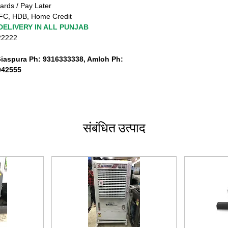
ards / Pay Later
FC, HDB, Home Credit
DELIVERY IN ALL PUNJAB
222222
Giaspura Ph: 9316333338, Amloh Ph:
942555
संबंधित उत्पाद