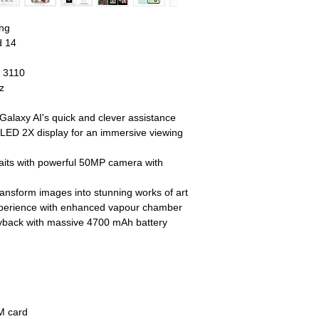
Live Sales Suppor
ng
d 14
 3110
z
 Galaxy AI's quick and clever assistance
ED 2X display for an immersive viewing
raits with powerful 50MP camera with
transform images into stunning works of art
experience with enhanced vapour chamber
ayback with massive 4700 mAh battery
TM card