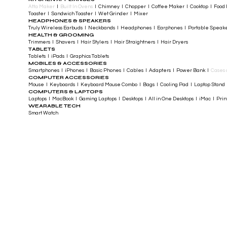
Atta Maker
I
Built In Ovens
I Chimney I Chopper I Coffee Maker I Cooktop I Food P
Toaster I Sandwich Toaster I Wet Grinder I Mixer
HEADPHONES & SPEAKERS
Truly Wireless Earbuds I Neckbands I Headphones I Earphones I Portable Speak
HEALTH & GROOMING
Trimmers I Shavers I Hair Stylers I Hair Straightners I Hair Dryers
TABLETS
Tablets I iPads I Graphics Tablets
MOBILES & ACCESSORIES
Smartphones I iPhones I Basic Phones I Cables I Adapters I Power Bank I
Cases 
COMPUTER ACCESSORIES
Mouse I Keyboards I Keyboard Mouse Combo I Bags I Cooling Pad I Laptop Stand 
COMPUTERS & LAPTOPS
Laptops I MacBook I Gaming Laptops I Desktops I All in One Desktops I iMac I Printe
WEARABLE TECH
Smart Watch