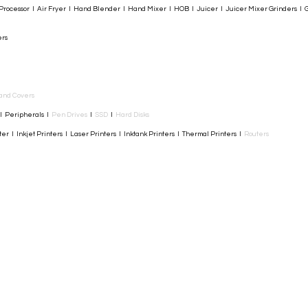
rocessor I Air Fryer I Hand Blender I Hand Mixer I HOB I Juicer I Juicer Mixer Grinders I G
ers
and Covers
I Peripherals I
Pen Drives
I
SSD
I
Hard Disks
r I Inkjet Printers I Laser Printers I Inktank Printers I Thermal Printers I
Routers