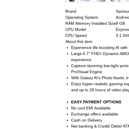
Brand
Samsu
Operating System
Androi
RAM Memory Installed Size
8 GB
CPU Model
Exynos
CPU Speed
3.1 GH
About this item
Experience life boosting AI with
Large 6.7" FHD+ Dynamic AMOL
experience
Capture stunning low-light port
ProVisual Engine
With Galaxy AI's Photo Assist, 
Enjoy hyper-realistic gaming 
and up to 28 hours of video pl
EASY PAYMENT OPTIONS
No cost EMI Available
Exchange offers available
Cash on Delivery
Net banking & Credit/ Debit/ A