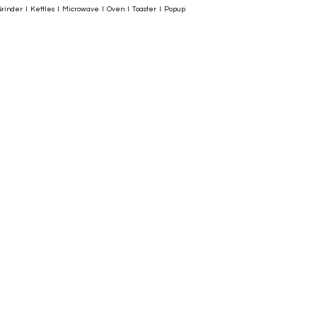
rinder I Kettles I Microwave I Oven I Toaster I Popup