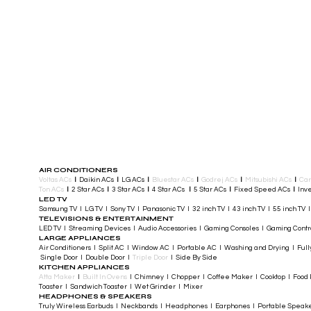
AIR CONDITIONERS
Voltas ACs
I
Daikin ACs
I
LG ACs
I
Bluestar ACs
I
Godrej ACs
I
Mitsubishi ACs
I
Car
Ton ACs
​
I
2 Star ACs
I
3 Star ACs
I
4 Star ACs
I
5 Star ACs
I
Fixed Speed ACs
I
Inve
LED TV
Samsung TV I LG TV I Sony TV I Panasonic TV​ I 32 inch TV I 43 inch TV I 55 inch TV 
TELEVISIONS & ENTERTAINMENT
LED TV​ I Streaming Devices I Audio Accessories I Gaming Consoles I Gaming Cont
LARGE APPLIANCES
Air Conditioners I Split AC I Window AC I Portable AC I Washing and Drying I Full
Single Door I Double Door I
Triple Door
I Side By Side
KITCHEN APPLIANCES
Atta Maker
I
Built In Ovens
I Chimney I Chopper I Coffee Maker I Cooktop I Food P
Toaster I Sandwich Toaster I Wet Grinder I Mixer
HEADPHONES & SPEAKERS
Truly Wireless Earbuds I Neckbands I Headphones I Earphones I Portable Speak