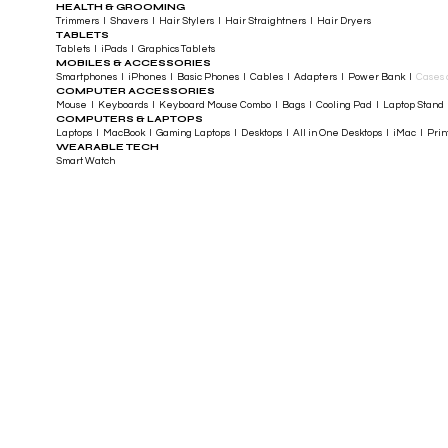
HEALTH & GROOMING
Trimmers I Shavers I Hair Stylers I Hair Straightners I Hair Dryers
TABLETS
Tablets I iPads I Graphics Tablets
MOBILES & ACCESSORIES
Smartphones I iPhones I Basic Phones I Cables I Adapters I Power Bank I
Cases 
COMPUTER ACCESSORIES
Mouse I Keyboards I Keyboard Mouse Combo I Bags I Cooling Pad I Laptop Stand 
COMPUTERS & LAPTOPS
Laptops I MacBook I Gaming Laptops I Desktops I All in One Desktops I iMac I Printe
WEARABLE TECH
Smart Watch