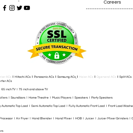
-
Careers
--------------------------
rier ACs
I
Hitachi ACs
I
Panasonic ACs
I
Samsung ACs
I
Haier ACs
I
Ogeneral ACs
I
Split ACs
rter ACs​
I 65 inch TV I 75 inch and above TV
rollers I Soundbars I Home Theatre I Music Players I Speakers I Party Speakers
y Automatic Top Load I Semi Automatic Top Load I Fully Automatic Front Load I Front Load Wash
rocessor I Air Fryer I Hand Blender I Hand Mixer I HOB I Juicer I Juicer Mixer Grinders I G
ers