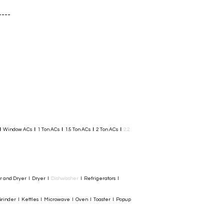
----
I
Window ACs
I
1 Ton ACs
I
1.5 Ton ACs
​
I
2 Ton ACs
I
2.2
er and Dryer I Dryer I
Dishwasher
I Refrigerators I
rinder I Kettles I Microwave I Oven I Toaster I Popup