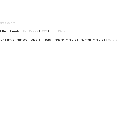
and Covers
I Peripherals I
Pen Drives
I
SSD
I
Hard Disks
r I Inkjet Printers I Laser Printers I Inktank Printers I Thermal Printers I
Routers