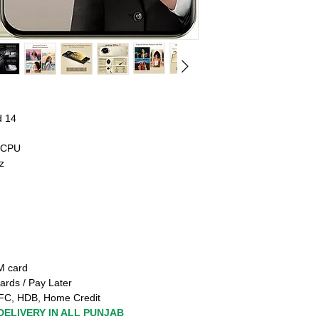
d 14
 CPU
z
TM card
ards / Pay Later
FC, HDB, Home Credit
DELIVERY IN ALL PUNJAB