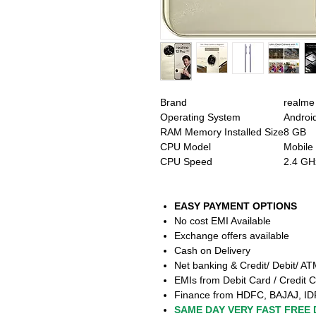
Brand
realme
Operating System
Androi
RAM Memory Installed Size
8 GB
CPU Model
Mobile
CPU Speed
2.4 GH
EASY PAYMENT OPTIONS
No cost EMI Available
Exchange offers available
Cash on Delivery
Net banking & Credit/ Debit/ A
EMIs from Debit Card / Credit C
Finance from HDFC, BAJAJ, ID
SAME DAY VERY FAST FREE 