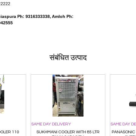
222222
Giaspura Ph: 9316333338, Amloh Ph:
942555
संबंधित उत्पाद
SAME DAY DELIVERY
SAME DAY D
OOLER 110
SUKHMANI COOLER WITH 85 LTR
PANASONIC