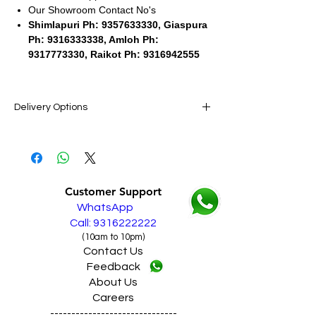
Our Showroom Contact No's
Shimlapuri Ph: 9357633330, Giaspura
Ph: 9316333338, Amloh Ph:
9317773330, Raikot Ph: 9316942555
Delivery Options
SAME DAY VERY FAST FREE DELIVERY IN
ALL PUNJAB
Live Sales Support Call: 9316222222
Customer Support
WhatsApp
Call: 9316222222
(10am to 10pm)
Contact Us
Feedback
About Us
Careers
------------------------------