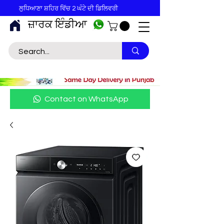
ਲੁਧਿਆਣਾ ਸ਼ਹਿਰ ਵਿੱਚ 2 ਘੰਟੇ ਦੀ ਡਿਲਿਵਰੀ
ਜ਼ਾਰਕ ਇੰਡੀਆ
Contact on WhatsApp