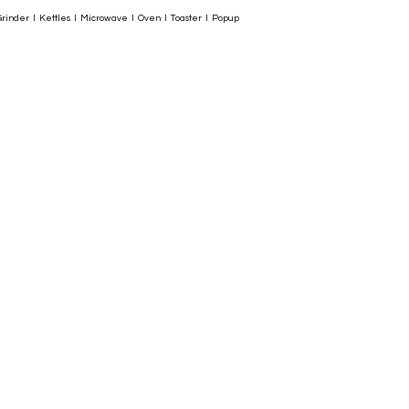
rinder I Kettles I Microwave I Oven I Toaster I Popup