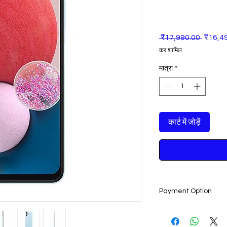
नियमित
 ₹17,990.00 
₹16,4
मूल्य
कर शामिल
मात्रा
*
कार्ट में जोड़ें
Payment Option
Live Sale Support :
Pay Rs.1 & Get Home 