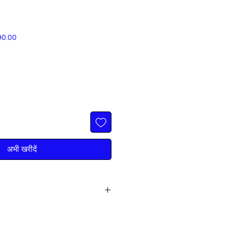
बिक्री
90.00
मूल्य
अभी खरीदें
 9316222222 (10am to 10pm)
any Mobiles, Laptop, Electronics,