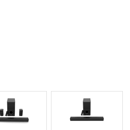
easy EMI For Ludhiana City
e
from HDFC Bank, BAJAJ Finance,
mestic)
MasterCard / Visa / Rupay,
options
,
/Kotak/IndusInd/HSBC/Central
ard Chartered Bank/Corporation
/YES Bank/IDBI Bank/ Bank of
omestic)
,
estro,
wik/JioMoney/PayZapp/Freechar
 ITZCash/ICash/Oxicash/PayCash
ay Debit Cards
redit / Debit Cards
(International)
cial Credit Cards
(Domestic)
s Apply