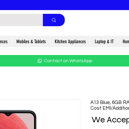
ances
Mobiles & Tablets
Kitchen Appliances
Laptop & IT
Hom
Contact on WhatsApp
A13 Blue, 6GB R
Cost EMI/Additio
We Accep