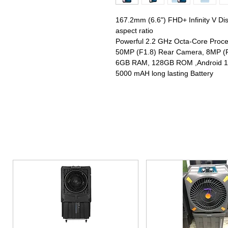
167.2mm (6.6") FHD+ Infinity V Dis
aspect ratio
Powerful 2.2 GHz Octa-Core Proc
50MP (F1.8) Rear Camera, 8MP (F
6GB RAM, 128GB ROM ,Android 1
5000 mAH long lasting Battery