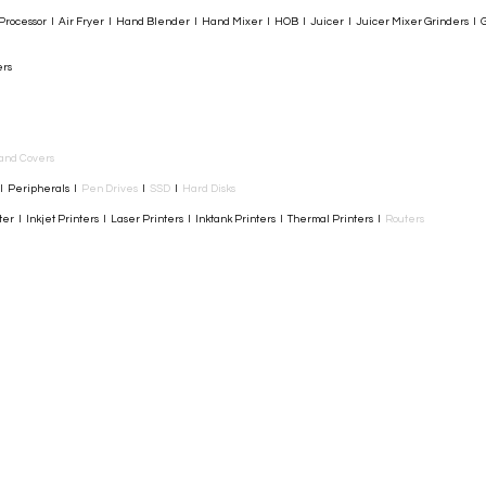
rocessor I Air Fryer I Hand Blender I Hand Mixer I HOB I Juicer I Juicer Mixer Grinders I G
ers
and Covers
I Peripherals I
Pen Drives
I
SSD
I
Hard Disks
r I Inkjet Printers I Laser Printers I Inktank Printers I Thermal Printers I
Routers