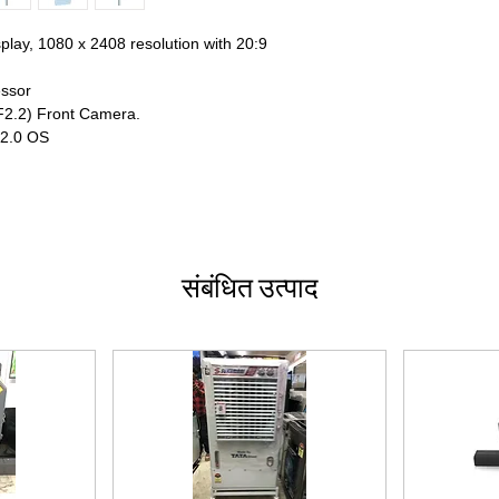
Furniture, Pay with 
No Cost EMI Availabl
play, 1080 x 2408 resolution with 20:9
IDFC Bank, HDB,
All Credit Cards (Do
essor
14+ Credit Card EMI 
2.2) Front Camera.
SBI/ICICI/HDFC/Axis
2.0 OS
Bank of India/Stand
Bank/Ratnakar bank
Baroda,
100+ Debit Cards (D
MasterCard/Visa/Ma
10+ Prepaid Cards /
संबंधित उत्पाद
Wallets
Paytm/MobiK
ge/
The Mobile Wallet,
UPI Payments
/ Rup
MasterCard & Visa C
Corporate / Commer
Terms and Condition
नियम व शर्तें लागू
ਨਿਯਮ ਅਤੇ ਸ਼ਰਤਾਂ ਲਾਗੂ