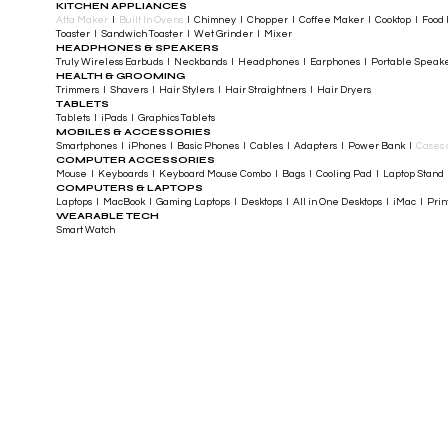
KITCHEN APPLIANCES
Atta Maker
I
Built In Ovens
I Chimney I Chopper I Coffee Maker I Cooktop I Food P
Toaster I Sandwich Toaster I Wet Grinder I Mixer
HEADPHONES & SPEAKERS
Truly Wireless Earbuds I Neckbands I Headphones I Earphones I Portable Speak
HEALTH & GROOMING
Trimmers I Shavers I Hair Stylers I Hair Straightners I Hair Dryers
TABLETS
Tablets I iPads I Graphics Tablets
MOBILES & ACCESSORIES
Smartphones I iPhones I Basic Phones I Cables I Adapters I Power Bank I
Cases 
COMPUTER ACCESSORIES
Mouse I Keyboards I Keyboard Mouse Combo I Bags I Cooling Pad I Laptop Stand 
COMPUTERS & LAPTOPS
Laptops I MacBook I Gaming Laptops I Desktops I All in One Desktops I iMac I Printe
WEARABLE TECH
Smart Watch