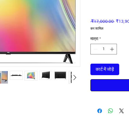
नियमित
 ₹17,000.00 
₹13,9
मूल्य
कर शामिल
मात्रा
*
कार्ट में जोड़ें