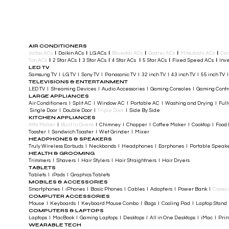
AIR CONDITIONERS
Voltas ACs
I
Daikin ACs
I
LG ACs
I
Bluestar ACs
I
Godrej ACs
I
Mitsubishi ACs
I
Car
Ton ACs
​
I
2 Star ACs
I
3 Star ACs
I
4 Star ACs
I
5 Star ACs
I
Fixed Speed ACs
I
Inve
LED TV
Samsung TV I LG TV I Sony TV I Panasonic TV​ I 32 inch TV I 43 inch TV I 55 inch TV 
TELEVISIONS & ENTERTAINMENT
LED TV​ I Streaming Devices I Audio Accessories I Gaming Consoles I Gaming Cont
LARGE APPLIANCES
Air Conditioners I Split AC I Window AC I Portable AC I Washing and Drying I Full
Single Door I Double Door I
Triple Door
I Side By Side
KITCHEN APPLIANCES
Atta Maker
I
Built In Ovens
I Chimney I Chopper I Coffee Maker I Cooktop I Food P
Toaster I Sandwich Toaster I Wet Grinder I Mixer
HEADPHONES & SPEAKERS
Truly Wireless Earbuds I Neckbands I Headphones I Earphones I Portable Speak
HEALTH & GROOMING
Trimmers I Shavers I Hair Stylers I Hair Straightners I Hair Dryers
TABLETS
Tablets I iPads I Graphics Tablets
MOBILES & ACCESSORIES
Smartphones I iPhones I Basic Phones I Cables I Adapters I Power Bank I
Cases 
COMPUTER ACCESSORIES
Mouse I Keyboards I Keyboard Mouse Combo I Bags I Cooling Pad I Laptop Stand 
COMPUTERS & LAPTOPS
Laptops I MacBook I Gaming Laptops I Desktops I All in One Desktops I iMac I Printe
WEARABLE TECH