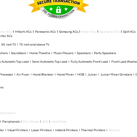
rier ACs
I
Hitachi ACs
I
Panasonic ACs
I
Samsung ACs
I
Haier ACs
I
Ogeneral ACs
I
Split ACs
rter ACs​
I 65 inch TV I 75 inch and above TV
rollers I Soundbars I Home Theatre I Music Players I Speakers I Party Speakers
y Automatic Top Load I Semi Automatic Top Load I Fully Automatic Front Load I Front Load Wash
rocessor I Air Fryer I Hand Blender I Hand Mixer I HOB I Juicer I Juicer Mixer Grinders I G
ers
and Covers
I Peripherals I
Pen Drives
I
SSD
I
Hard Disks
r I Inkjet Printers I Laser Printers I Inktank Printers I Thermal Printers I
Routers