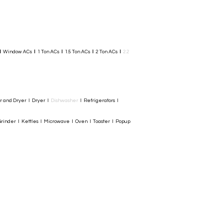
I
Window ACs
I
1 Ton ACs
I
1.5 Ton ACs
​
I
2 Ton ACs
I
2.2
er and Dryer I Dryer I
Dishwasher
I Refrigerators I
rinder I Kettles I Microwave I Oven I Toaster I Popup